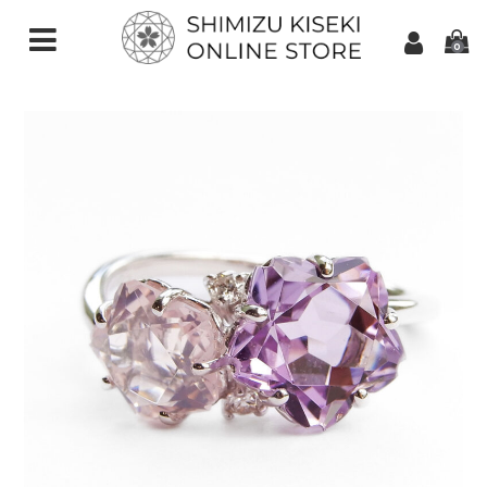
0
CATEGORIES（加工ご依頼）
さくらインカット
スターインカット
ダンデライオンカット
クローバーインカット
カメリアカット
アトリアカット
さくらシェイプ
ゆきんこカット