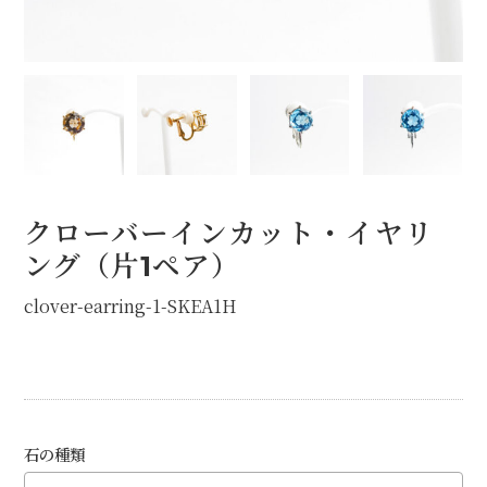
オプション
STOCK（完成品販売）
NEWS
ABOUT
クローバーインカット・イヤリ
FAQ
ング（片1ペア）
clover-earring-1-SKEA1H
石の種類