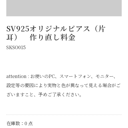
オプション
STOCK（完成品販売）
SV925オリジナルピアス（片
耳） 作り直し料金
NEWS
SKSO015
ABOUT
FAQ
attention : お使いのPC、スマートフォン、モニター、
設定等の要因により実物と色が異なって見える場合がご
ざいますこと、予めご了承ください。
在庫数：0 点