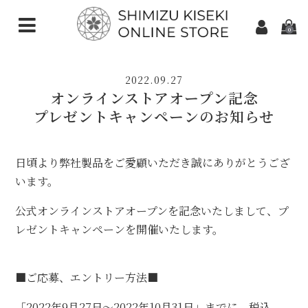
0
CATEGORIES（加工ご依頼）
2022.09.27
さくらインカット
オンラインストアオープン記念
プレゼントキャンペーンのお知らせ
スターインカット
ダンデライオンカット
日頃より弊社製品をご愛顧いただき誠にありがとうござ
います。
クローバーインカット
公式オンラインストアオープンを記念いたしまして、プ
カメリアカット
レゼントキャンペーンを開催いたします。
アトリアカット
さくらシェイプ
■ご応募、エントリー方法■
ゆきんこカット
「2022年9月27日～2022年10月31日」までに、税込