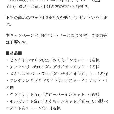
￥10,000以上お買い上げの方の中から抽選で、
オプション
下記の商品の中から1点を計6名様にプレゼントいたしま
STOCK（完成品販売）
す。
NEWS
本キャンペーンは自動エントリーとなります。ご登録等
は不要です。
ABOUT
■賞品■
FAQ
・ピンクトルマリン8㎜／さくらインカット…1名様
・アクアマリン8㎜／ダンデライオンカット…1名様
・メキシコオパール7㎜／ダンデライオンカット…1名様
・アンデシンラブラドライト7㎜／スターインカット…1
名様
・タンザナイト7㎜／クローバーインカット…1名様
・モルガナイト6㎜／さくらインカット／Silver925製 ペ
ンダント＆チェーン付…1名様