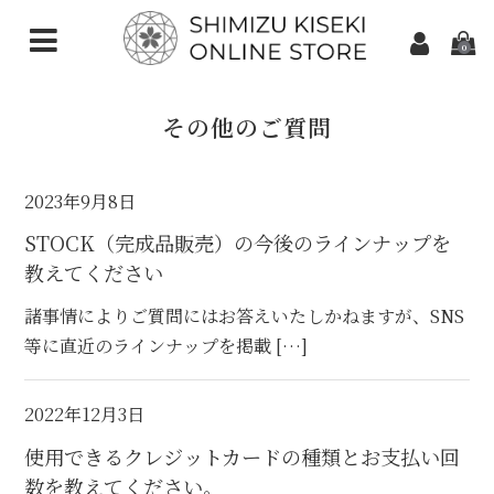
0
CATEGORIES（加工ご依頼）
その他のご質問
さくらインカット
スターインカット
2023年9月8日
STOCK（完成品販売）の今後のラインナップを
ダンデライオンカット
教えてください
クローバーインカット
諸事情によりご質問にはお答えいたしかねますが、SNS
カメリアカット
等に直近のラインナップを掲載 […]
アトリアカット
2022年12月3日
さくらシェイプ
使用できるクレジットカードの種類とお支払い回
数を教えてください。
ゆきんこカット