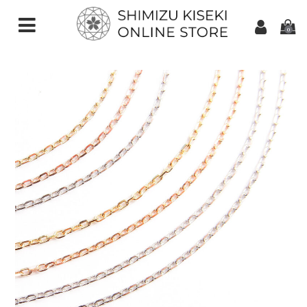
0
CATEGORIES（加工ご依頼）
さくらインカット
スターインカット
ダンデライオンカット
クローバーインカット
カメリアカット
アトリアカット
さくらシェイプ
ゆきんこカット