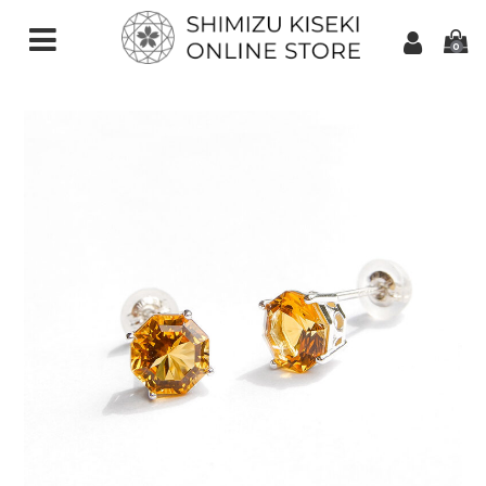
0
CATEGORIES（加工ご依頼）
さくらインカット
スターインカット
ダンデライオンカット
クローバーインカット
カメリアカット
アトリアカット
さくらシェイプ
ゆきんこカット