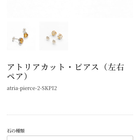
オプション
STOCK（完成品販売）
NEWS
ABOUT
アトリアカット・ピアス（左右
FAQ
ペア）
atria-pierce-2-SKPI2
石の種類