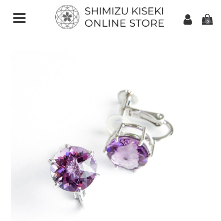
0
CATEGORIES（加工ご依頼）
さくらインカット
スターインカット
ダンデライオンカット
クローバーインカット
カメリアカット
アトリアカット
さくらシェイプ
ゆきんこカット