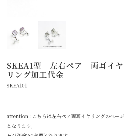
オプション
STOCK（完成品販売）
NEWS
ABOUT
SKEA1型 左右ペア 両耳イヤ
FAQ
リング加工代金
SKEA101
attention : こちらは左右ペア両耳イヤリングのページ
となります。
石が別途2つ必要となります。