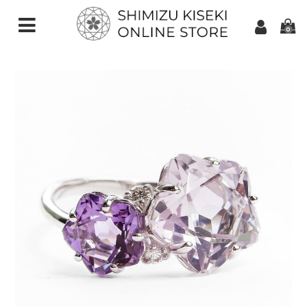
0
CATEGORIES（加工ご依頼）
さくらインカット
スターインカット
ダンデライオンカット
クローバーインカット
カメリアカット
アトリアカット
さくらシェイプ
ゆきんこカット