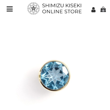
0
CATEGORIES（加工ご依頼）
さくらインカット
スターインカット
ダンデライオンカット
クローバーインカット
カメリアカット
アトリアカット
さくらシェイプ
ゆきんこカット