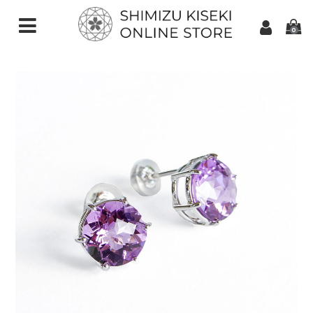
0
CATEGORIES（加工ご依頼）
さくらインカット
スターインカット
ダンデライオンカット
クローバーインカット
カメリアカット
アトリアカット
さくらシェイプ
ゆきんこカット