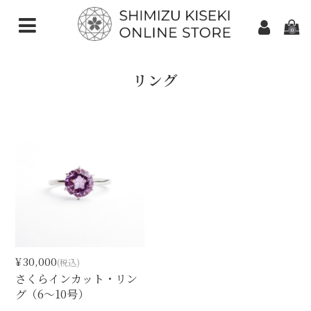
0
CATEGORIES（加工ご依頼）
リング
さくらインカット
スターインカット
ダンデライオンカット
クローバーインカット
カメリアカット
アトリアカット
¥30,000
(税込)
さくらシェイプ
さくらインカット・リン
グ（6〜10号）
ゆきんこカット