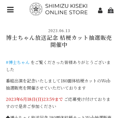
0
CATEGORIES（加工ご依頼）
2023.06.13
さくらインカット
博士ちゃん放送記念 桔梗カット抽選販売
開催中
スターインカット
ダンデライオンカット
#博士ちゃん
をご覧くださった皆様ありがとうございま
した
クローバーインカット
番組出演を記念いたしまして180面体桔梗カットのWeb
カメリアカット
抽選販売を開催させていただいております
アトリアカット
2023年6月18日(日)23:59まで
ご応募受け付けておりま
さくらシェイプ
すので是非ご参加ください
ゆきんこカット
◆博士ちゃん放送記念 180面体桔梗カットWeb抽選販売