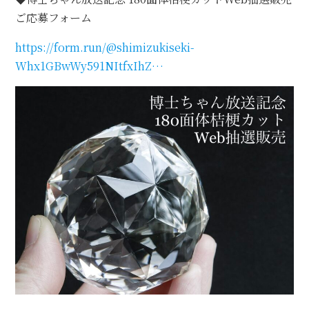
ご応募フォーム
オプション
https://form.run/@shimizukiseki-
STOCK（完成品販売）
Whx1GBwWy591NItfxIhZ…
NEWS
ABOUT
FAQ