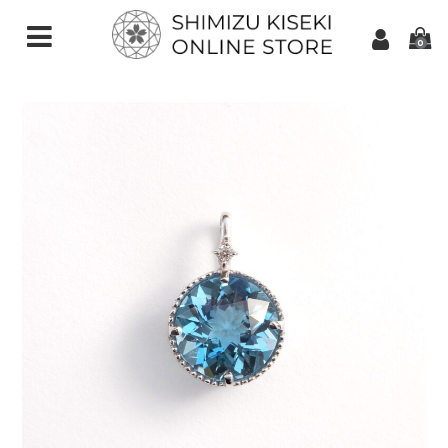
0
CATEGORIES（加工ご依頼）
さくらインカット
スターインカット
ダンデライオンカット
クローバーインカット
カメリアカット
アトリアカット
さくらシェイプ
ゆきんこカット