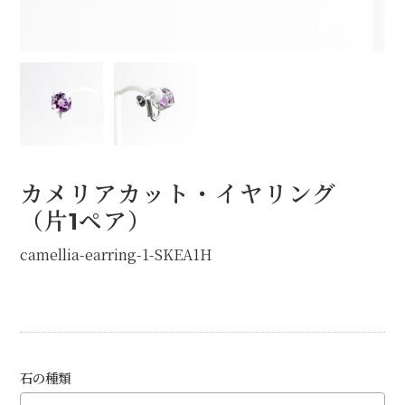
オプション
STOCK（完成品販売）
NEWS
ABOUT
カメリアカット・イヤリング
FAQ
（片1ペア）
camellia-earring-1-SKEA1H
石の種類